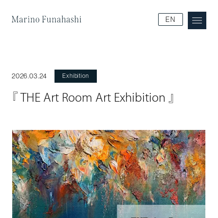
Marino Funakoshi
EN
2026.03.24
Exhibition
『 THE Art Room Art Exhibition 』