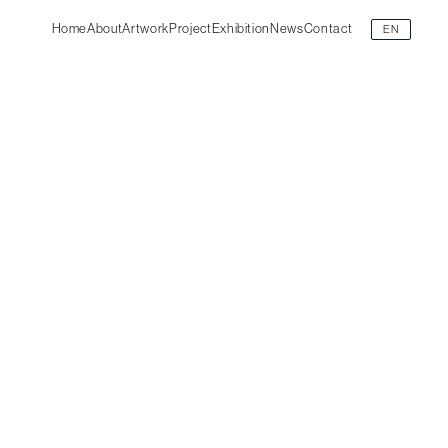
Home
About
Artwork
Project
Exhibition
News
Contact
EN