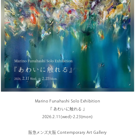
Marino Funahashi Solo Exhibition
『 あわいに触れる 』
2026.2.11(wed)-2.23(mon)
阪急メンズ大阪 Contemporary Art Gallery