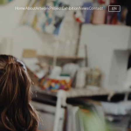
Home
About
Artwork
Project
Exhibition
News
Contact
EN