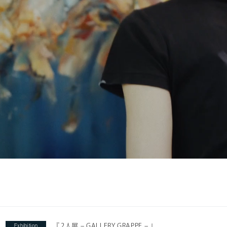
『 2人展 – GALLERY GRAPPE – 』
Exhibition