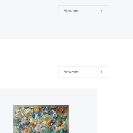
View more
View more