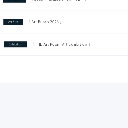
『 Art Busan 2026 』
Art Fair
『 THE Art Room Art Exhibition 』
Exhibition